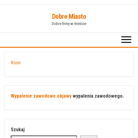
Przejdź
Dobre Miasto
do
Dobre firmy w mieście
treści
Koon
Wypalenie zawodowe objawy
wypalenia zawodowego.
Szukaj