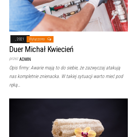
, 2021
Wyłączono
Duer Michał Kwiecień
przez
ADMIN
Opis firmy: Awarie mają to do siebie, że zazwyczaj atakują
nas kompletnie znienacka. W takiej sytuacji warto mieć pod
ręką…