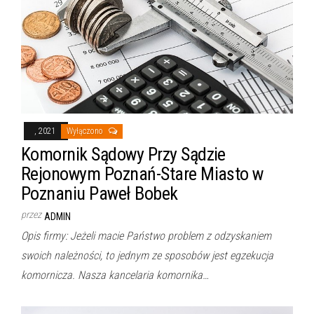
, 2021
Wyłączono
Komornik Sądowy Przy Sądzie
Rejonowym Poznań-Stare Miasto w
Poznaniu Paweł Bobek
przez
ADMIN
Opis firmy: Jeżeli macie Państwo problem z odzyskaniem
swoich należności, to jednym ze sposobów jest egzekucja
komornicza. Nasza kancelaria komornika…