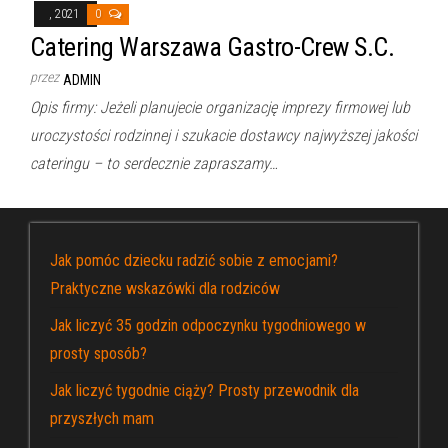
, 2021
0
Catering Warszawa Gastro-Crew S.C.
przez
ADMIN
Opis firmy: Jeżeli planujecie organizację imprezy firmowej lub
uroczystości rodzinnej i szukacie dostawcy najwyższej jakości
cateringu – to serdecznie zapraszamy…
Jak pomóc dziecku radzić sobie z emocjami?
Praktyczne wskazówki dla rodziców
Jak liczyć 35 godzin odpoczynku tygodniowego w
prosty sposób?
Jak liczyć tygodnie ciąży? Prosty przewodnik dla
przyszłych mam